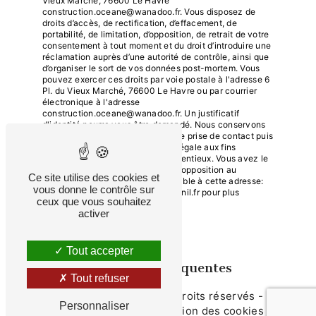
Vieux Marché, 76600 Le Havre
construction.oceane@wanadoo.fr. Vous disposez de
droits d’accès, de rectification, d’effacement, de
portabilité, de limitation, d’opposition, de retrait de votre
consentement à tout moment et du droit d’introduire une
réclamation auprès d’une autorité de contrôle, ainsi que
d’organiser le sort de vos données post-mortem. Vous
pouvez exercer ces droits par voie postale à l'adresse 6
Pl. du Vieux Marché, 76600 Le Havre ou par courrier
électronique à l'adresse
construction.oceane@wanadoo.fr. Un justificatif
d'identité pourra vous être demandé. Nous conservons
vos données pendant la période de prise de contact puis
pendant la durée de prescription légale aux fins
probatoires et de gestion des contentieux. Vous avez le
droit de vous inscrire sur la liste d'opposition au
Ce site utilise des cookies et
démarchage téléphonique, disponible à cette adresse:
vous donne le contrôle sur
Bloctel.gouv.fr
. Consultez le site cnil.fr pour plus
ceux que vous souhaitez
d’informations sur vos droits.
activer
Tout accepter
Recherches fréquentes
Tout refuser
©
Vistalid
- 2026 - Tous droits réservés -
Personnaliser
Mentions légales
-
Gestion des cookies