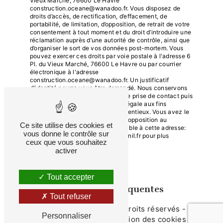
Vieux Marché, 76600 Le Havre
construction.oceane@wanadoo.fr. Vous disposez de
droits d’accès, de rectification, d’effacement, de
portabilité, de limitation, d’opposition, de retrait de votre
consentement à tout moment et du droit d’introduire une
réclamation auprès d’une autorité de contrôle, ainsi que
d’organiser le sort de vos données post-mortem. Vous
pouvez exercer ces droits par voie postale à l'adresse 6
Pl. du Vieux Marché, 76600 Le Havre ou par courrier
électronique à l'adresse
construction.oceane@wanadoo.fr. Un justificatif
d'identité pourra vous être demandé. Nous conservons
vos données pendant la période de prise de contact puis
pendant la durée de prescription légale aux fins
probatoires et de gestion des contentieux. Vous avez le
droit de vous inscrire sur la liste d'opposition au
Ce site utilise des cookies et
démarchage téléphonique, disponible à cette adresse:
vous donne le contrôle sur
Bloctel.gouv.fr
. Consultez le site cnil.fr pour plus
ceux que vous souhaitez
d’informations sur vos droits.
activer
Tout accepter
Recherches fréquentes
Tout refuser
©
Vistalid
- 2026 - Tous droits réservés -
Personnaliser
Mentions légales
-
Gestion des cookies