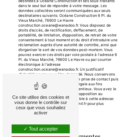
destinées à Océane Construction et ses sous-traitants
dans le seul but de répondre à votre message. Les
données collectées seront communiquées aux seuls
destinataires suivants: Océane Construction 6 Pl. du
Vieux Marché, 76600 Le Havre
construction.oceane@wanadoo.fr. Vous disposez de
droits d’accès, de rectification, d’effacement, de
portabilité, de limitation, d’opposition, de retrait de votre
consentement à tout moment et du droit d’introduire une
réclamation auprès d’une autorité de contrôle, ainsi que
d’organiser le sort de vos données post-mortem. Vous
pouvez exercer ces droits par voie postale à l'adresse 6
Pl. du Vieux Marché, 76600 Le Havre ou par courrier
électronique à l'adresse
construction.oceane@wanadoo.fr. Un justificatif
d'identité pourra vous être demandé. Nous conservons
vos données pendant la période de prise de contact puis
pendant la durée de prescription légale aux fins
probatoires et de gestion des contentieux. Vous avez le
droit de vous inscrire sur la liste d'opposition au
Ce site utilise des cookies et
démarchage téléphonique, disponible à cette adresse:
vous donne le contrôle sur
Bloctel.gouv.fr
. Consultez le site cnil.fr pour plus
ceux que vous souhaitez
d’informations sur vos droits.
activer
Tout accepter
Recherches fréquentes