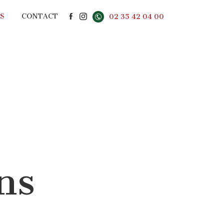
S
CONTACT
02 35 42 04 00
ns