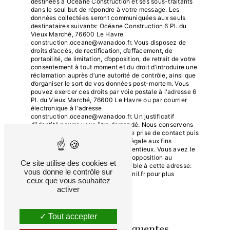
destinées à Océane Construction et ses sous-traitants
dans le seul but de répondre à votre message. Les
données collectées seront communiquées aux seuls
destinataires suivants: Océane Construction 6 Pl. du
Vieux Marché, 76600 Le Havre
construction.oceane@wanadoo.fr. Vous disposez de
droits d’accès, de rectification, d’effacement, de
portabilité, de limitation, d’opposition, de retrait de votre
consentement à tout moment et du droit d’introduire une
réclamation auprès d’une autorité de contrôle, ainsi que
d’organiser le sort de vos données post-mortem. Vous
pouvez exercer ces droits par voie postale à l'adresse 6
Pl. du Vieux Marché, 76600 Le Havre ou par courrier
électronique à l'adresse
construction.oceane@wanadoo.fr. Un justificatif
d'identité pourra vous être demandé. Nous conservons
vos données pendant la période de prise de contact puis
pendant la durée de prescription légale aux fins
probatoires et de gestion des contentieux. Vous avez le
droit de vous inscrire sur la liste d'opposition au
Ce site utilise des cookies et
démarchage téléphonique, disponible à cette adresse:
vous donne le contrôle sur
Bloctel.gouv.fr
. Consultez le site cnil.fr pour plus
ceux que vous souhaitez
d’informations sur vos droits.
activer
Tout accepter
Recherches fréquentes